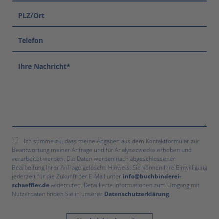
Ich stimme zu, dass meine Angaben aus dem Kontaktformular zur
Beantwortung meiner Anfrage und für Analysezwecke erhoben und
verarbeitet werden. Die Daten werden nach abgeschlossener
Bearbeitung Ihrer Anfrage gelöscht. Hinweis: Sie können Ihre Einwilligung
jederzeit für die Zukunft per E-Mail unter
info@buchbinderei-
schaeffler.de
widerrufen. Detaillierte Informationen zum Umgang mit
Nutzerdaten finden Sie in unserer
Datenschutzerklärung
.