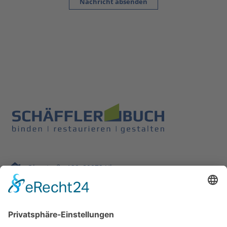
Nachricht absenden
Olgastraße 120, 89073 Ulm
+49 (0) 731 21669
info@buchbinderei-schaeffler.de