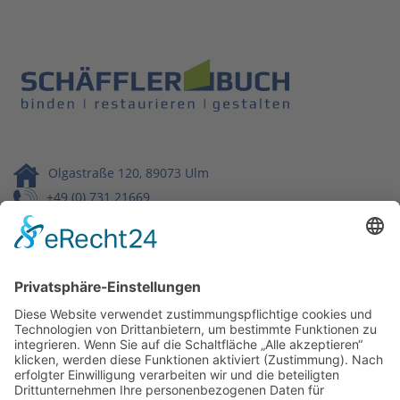
Olgastraße 120, 89073 Ulm
+49 (0) 731 21669
info@buchbinderei-schaeffler.de
Wir benötigen Ihre Zustimmung,
um den Google Maps-Service zu
laden!
Wir verwenden einen Service eines
Drittanbieters, um Karteninhalte einzubetten.