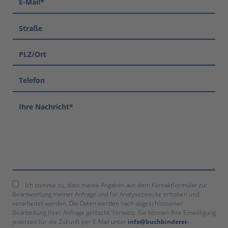
Ich stimme zu, dass meine Angaben aus dem Kontaktformular zur
Beantwortung meiner Anfrage und für Analysezwecke erhoben und
verarbeitet werden. Die Daten werden nach abgeschlossener
Bearbeitung Ihrer Anfrage gelöscht. Hinweis: Sie können Ihre Einwilligung
jederzeit für die Zukunft per E-Mail unter
info@buchbinderei-