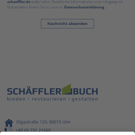
schaeffler.de
widerrufen. Detaillierte Informationen zum Umgang mit
Nutzerdaten finden Sie in unserer
Datenschutzerklärung
.
Nachricht absenden
Olgastraße 120, 89073 Ulm
+49 (0) 731 21669