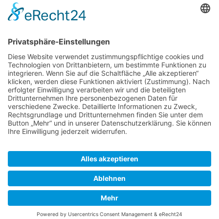
info@buchbinderei-schaeffler.de
Wir benötigen Ihre Zustimmung,
um den Google Maps-Service zu
laden!
Wir verwenden einen Service eines
Drittanbieters, um Karteninhalte einzubetten.
Dieser Service kann Daten zu Ihren Aktivitäten
sammeln. Bitte lesen Sie die Details durch und
stimmen Sie der Nutzung des Service zu, um
diese Karte anzuzeigen.
Mehr Informationen
Akzeptieren
© 2021 - 2026 Buchbinderei Schäffler. Alle Rechte
powered by
Usercentrics Consent Management
vorbehalten.
Platform
&
eRecht24