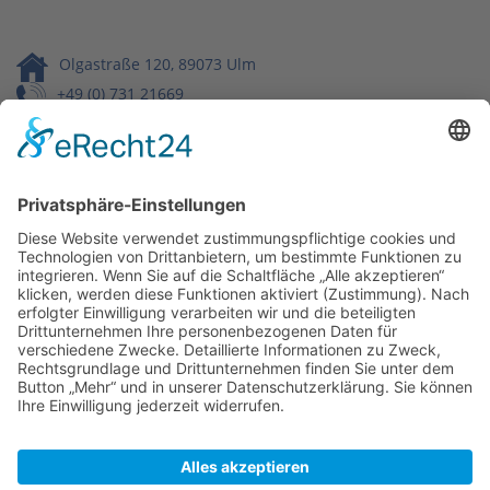
Olgastraße 120, 89073 Ulm
+49 (0) 731 21669
info@buchbinderei-schaeffler.de
Wir benötigen Ihre Zustimmung,
um den Google Maps-Service zu
laden!
Wir verwenden einen Service eines
Drittanbieters, um Karteninhalte einzubetten.
Dieser Service kann Daten zu Ihren Aktivitäten
sammeln. Bitte lesen Sie die Details durch und
stimmen Sie der Nutzung des Service zu, um
diese Karte anzuzeigen.
Mehr Informationen