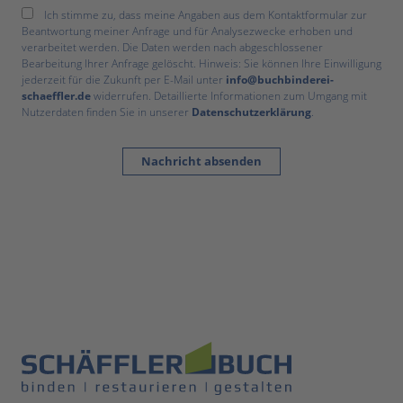
Ich stimme zu, dass meine Angaben aus dem Kontaktformular zur
Beantwortung meiner Anfrage und für Analysezwecke erhoben und
verarbeitet werden. Die Daten werden nach abgeschlossener
Bearbeitung Ihrer Anfrage gelöscht. Hinweis: Sie können Ihre Einwilligung
jederzeit für die Zukunft per E-Mail unter
info@buchbinderei-
schaeffler.de
widerrufen. Detaillierte Informationen zum Umgang mit
Nutzerdaten finden Sie in unserer
Datenschutzerklärung
.
Nachricht absenden