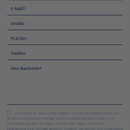
Ich stimme zu, dass meine Angaben aus dem Kontaktformular zur
Beantwortung meiner Anfrage und für Analysezwecke erhoben und
verarbeitet werden. Die Daten werden nach abgeschlossener
Bearbeitung Ihrer Anfrage gelöscht. Hinweis: Sie können Ihre Einwilligung