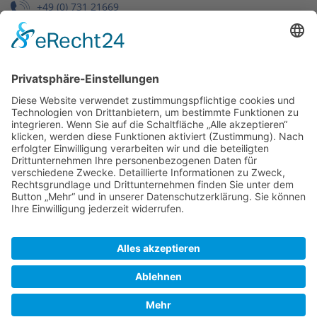
+49 (0) 731 21669
info@buchbinderei-schaeffler.de
Wir benötigen Ihre Zustimmung,
um den Google Maps-Service zu
laden!
Wir verwenden einen Service eines
Drittanbieters, um Karteninhalte einzubetten.
Dieser Service kann Daten zu Ihren Aktivitäten
sammeln. Bitte lesen Sie die Details durch und
stimmen Sie der Nutzung des Service zu, um
diese Karte anzuzeigen.
Mehr Informationen
Akzeptieren
© 2021 - 2026 Buchbinderei Schäffler. Alle Rechte
powered by
Usercentrics Consent Management