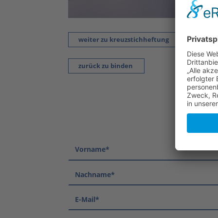
weiter zu kreuzstichheftung
zurück zu binden